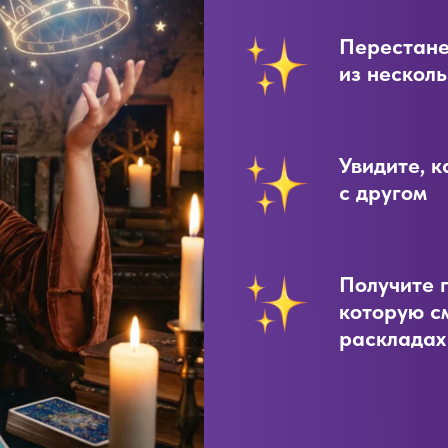
Перестане
из несколь
Увидите, 
с другом
Получите 
которую с
раскладах