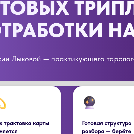
ОТОВЫХ ТРИП
ОТРАБОТКИ Н
ии Лыковой — практикующего таролога
к трактовка карты
Готовая структура
няется
разбора — берёте