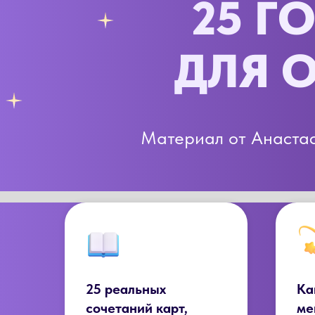
25 Г
ДЛЯ 
Материал от Анастас
25 реальных
Ка
сочетаний карт,
ме