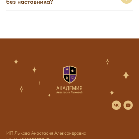
без наставника?
ИП Лыкова Анастасия Александровна